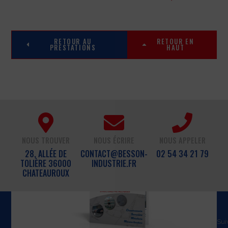
RETOUR AU
RETOUR EN
PRESTATIONS
HAUT
NOUS TROUVER
NOUS ÉCRIRE
NOUS APPELER
28, ALLÉE DE
CONTACT@BESSON-
02 54 34 21 79
TOLIÈRE 36000
INDUSTRIE.FR
CHATEAUROUX
Sui