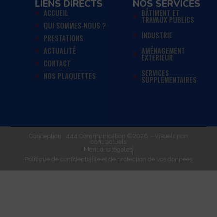
LIENS DIRECTS
NOS SERVICES
ACCUEIL
BÂTIMENT ET
TRAVAUX PUBLICS
QUI SOMMES-NOUS ?
INDUSTRIE
PRESTATIONS
ACTUALITÉ
AMÉNAGEMENT
EXTÉRIEUR
CONTACT
SERVICES
NOS PLAQUETTES
SUPPLÉMENTAIRES
Conception : 444 Communication ©2026 – Visuels non
contractuels
Mentions légales
Politique de confidentialité et de protection de vos données